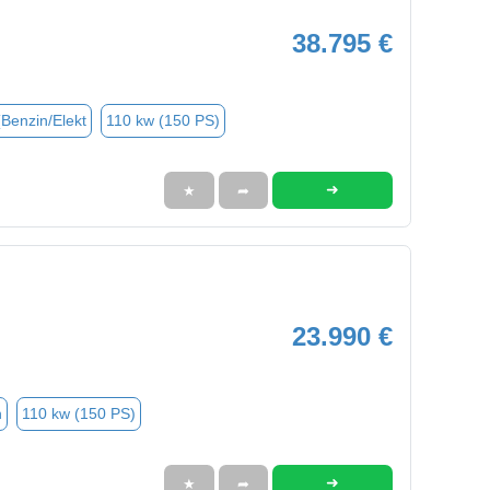
38.795 €
(Benzin/Elekt
110 kw (150 PS)
➜
★
➦
23.990 €
n
110 kw (150 PS)
➜
★
➦