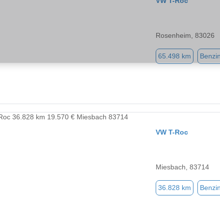
VW T-Roc
Rosenheim, 83026
65.498 km
Benzi
VW T-Roc
Miesbach, 83714
36.828 km
Benzi