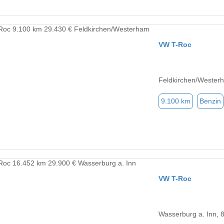
VW T-Roc
Feldkirchen/Wester
9.100 km
Benzin
VW T-Roc
Wasserburg a. Inn, 