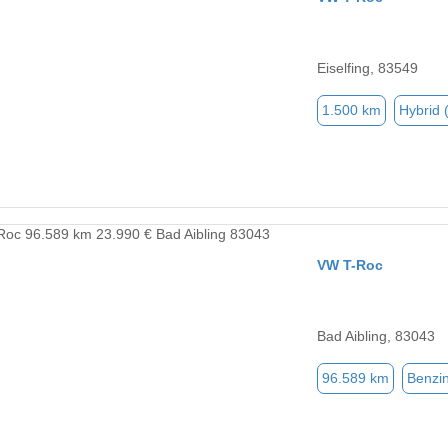
Eiselfing, 83549
1.500 km
Hybrid 
VW T-Roc
Bad Aibling, 83043
96.589 km
Benzi