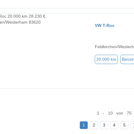
VW T-Roc
Feldkirchen/Wester
20.000 km
Benzi
1 - 10 von 75
1
2
3
4
5