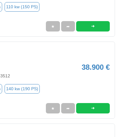
n
110 kw (150 PS)
➜
★
➦
38.900 €
83512
n
140 kw (190 PS)
➜
★
➦