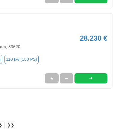
28.230 €
ham, 83620
n
110 kw (150 PS)
➜
★
➦
❯
❯❯