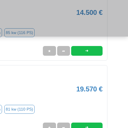
14.500 €
n
85 kw (116 PS)
➜
★
➦
19.570 €
n
81 kw (110 PS)
➜
★
➦