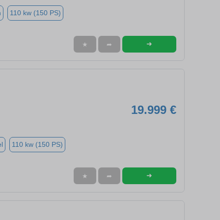
n
110 kw (150 PS)
➜
★
➦
19.999 €
l
110 kw (150 PS)
➜
★
➦