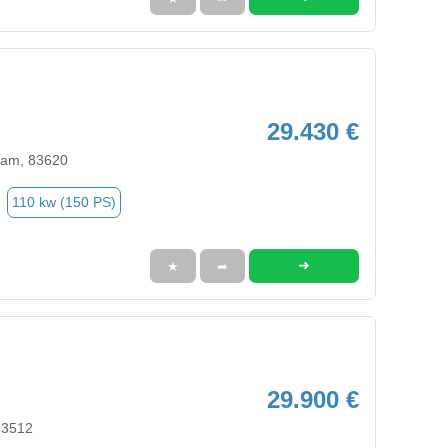
29.430 €
ham, 83620
110 kw (150 PS)
➜
★
➦
29.900 €
83512