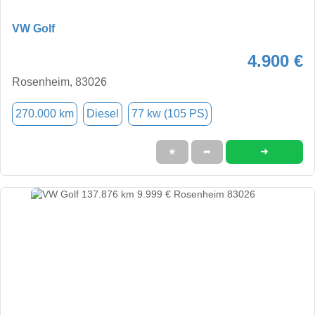
VW Golf
4.900 €
Rosenheim, 83026
270.000 km
Diesel
77 kw (105 PS)
➜
★
➦