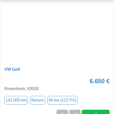
VW Golf
6.650 €
Rosenheim, 83026
141.000 km
Benzin
90 kw (122 PS)
➜
★
➦