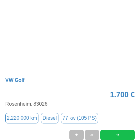
VW Golf
1.700 €
Rosenheim, 83026
2.220.000 km
Diesel
77 kw (105 PS)
➜
★
➦