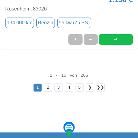
Rosenheim, 83026
134.000 km
Benzin
55 kw (75 PS)
➜
★
➦
1 - 10 von 206
1
2
3
4
5
❯
❯❯