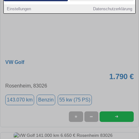
Einstellungen
Datenschutzerklärung
VW Golf
1.790 €
Rosenheim, 83026
143.070 km
Benzin
55 kw (75 PS)
➜
★
➦