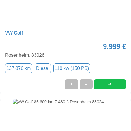
VW Golf
9.999 €
Rosenheim, 83026
137.876 km
Diesel
110 kw (150 PS)
➜
★
➦