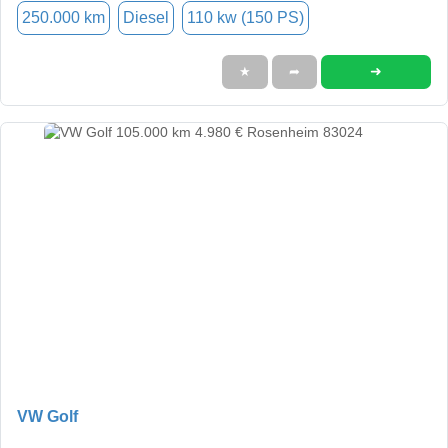
250.000 km
Diesel
110 kw (150 PS)
➜
★
➦
VW Golf