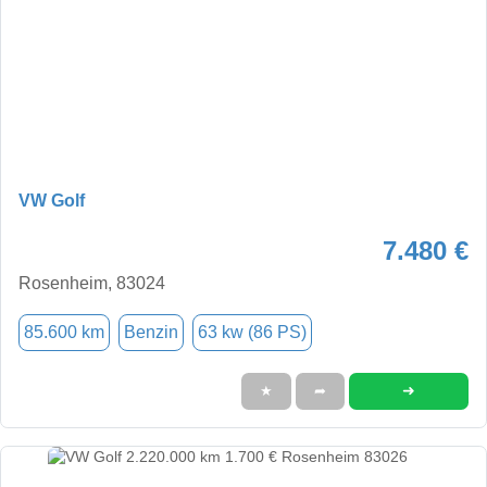
VW Golf
7.480 €
Rosenheim, 83024
85.600 km
Benzin
63 kw (86 PS)
➜
★
➦