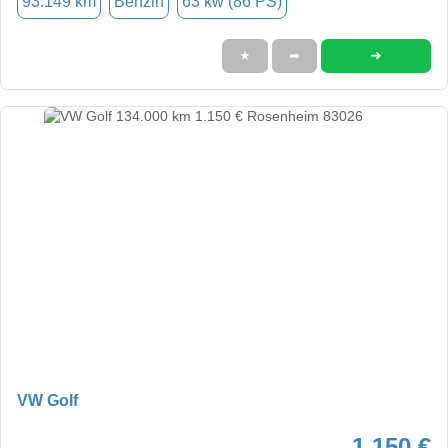
93.149 km
Benzin
63 kw (86 PS)
➜
★
➦
VW Golf
1.150 €