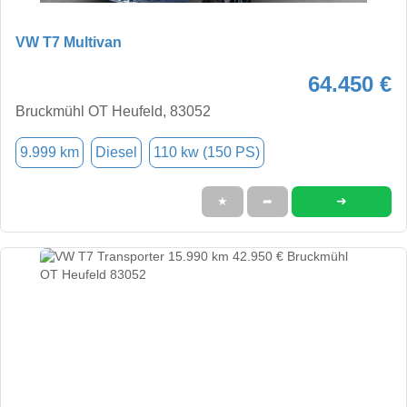
VW T7 Multivan
64.450 €
Bruckmühl OT Heufeld, 83052
9.999 km
Diesel
110 kw (150 PS)
➜
★
➦