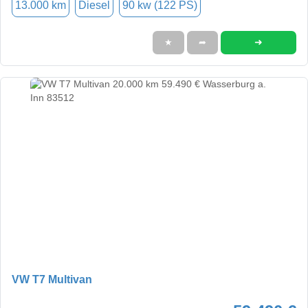
13.000 km
Diesel
90 kw (122 PS)
➜
★
➦
VW T7 Multivan