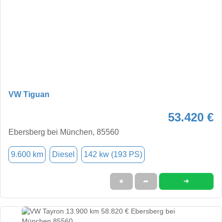
VW Tiguan
53.420 €
Ebersberg bei München, 85560
9.600 km
Diesel
142 kw (193 PS)
➜
★
➦