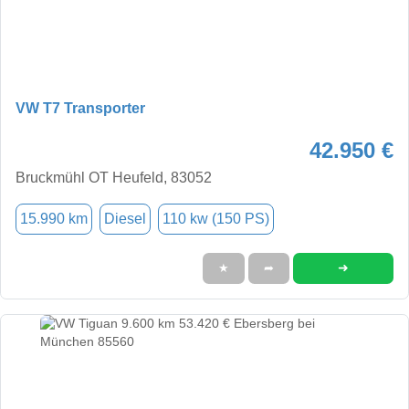
VW T7 Transporter
42.950 €
Bruckmühl OT Heufeld, 83052
15.990 km
Diesel
110 kw (150 PS)
➜
★
➦