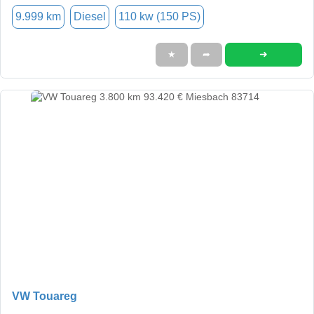
9.999 km
Diesel
110 kw (150 PS)
➜
★
➦
VW Touareg