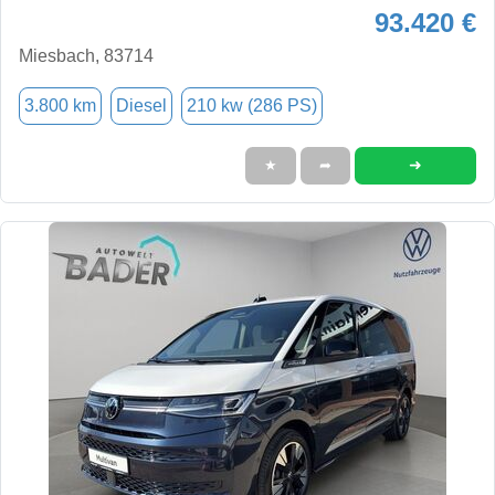
93.420 €
Miesbach, 83714
3.800 km
Diesel
210 kw (286 PS)
➜
★
➦