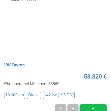
VW Tayron
58.820 €
Ebersberg bei München, 85560
13.900 km
Diesel
142 kw (193 PS)
➜
★
➦