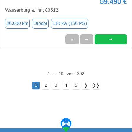
59.490 €
Wasserburg a. Inn, 83512
20.000 km
Diesel
110 kw (150 PS)
➜
★
➦
1 - 10 von 392
1
2
3
4
5
❯
❯❯