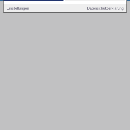
Copyright © 2000 - 2026 | 1A Infosysteme GmbH | Content by: 1a-sites-autos
Einstellungen
Datenschutzerklärung
09.08.2026