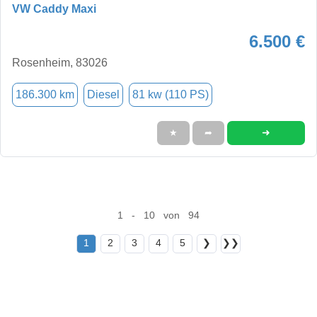
VW Caddy Maxi
6.500 €
Rosenheim, 83026
186.300 km
Diesel
81 kw (110 PS)
➜
★
➦
1 - 10 von 94
1
2
3
4
5
❯
❯❯