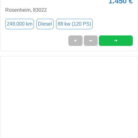
1.450 €
Rosenheim, 83022
249.000 km
Diesel
88 kw (120 PS)
➜
★
➦