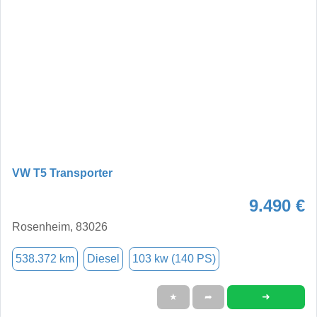
VW T5 Transporter
9.490 €
Rosenheim, 83026
538.372 km
Diesel
103 kw (140 PS)
➜
★
➦