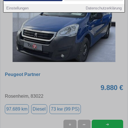
Einstellungen
Datenschutzerklärung
Peugeot Partner
9.880 €
Rosenheim, 83022
97.689 km
Diesel
73 kw (99 PS)
➜
★
➦