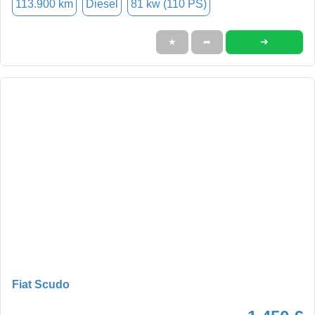
113.900 km
Diesel
81 kw (110 PS)
➜
★
➦
Fiat Scudo