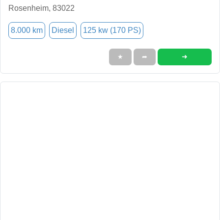
Rosenheim, 83022
8.000 km
Diesel
125 kw (170 PS)
➜
★
➦