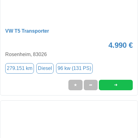
VW T5 Transporter
4.990 €
Rosenheim, 83026
279.151 km
Diesel
96 kw (131 PS)
➜
★
➦