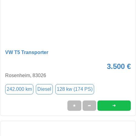
VW T5 Transporter
3.500 €
Rosenheim, 83026
242.000 km
Diesel
128 kw (174 PS)
➜
★
➦