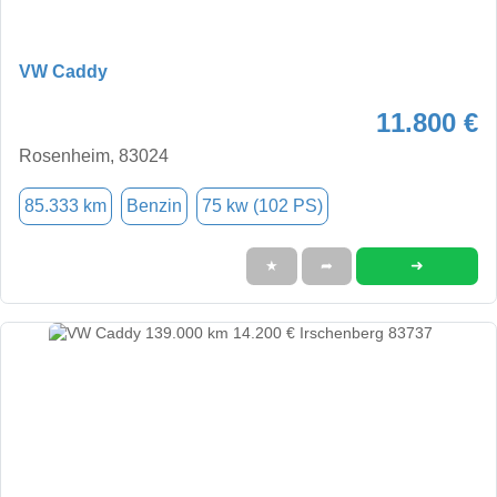
VW Caddy
11.800 €
Rosenheim, 83024
85.333 km
Benzin
75 kw (102 PS)
➜
★
➦