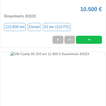
10.500 €
Rosenheim, 83026
113.900 km
Diesel
81 kw (110 PS)
➜
★
➦