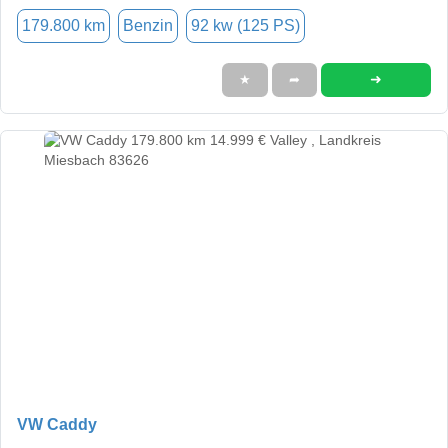
179.800 km
Benzin
92 kw (125 PS)
➜
★
➦
VW Caddy