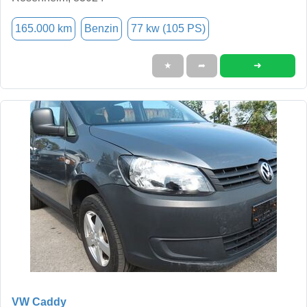
165.000 km
Benzin
77 kw (105 PS)
➜
★
➦
VW Caddy