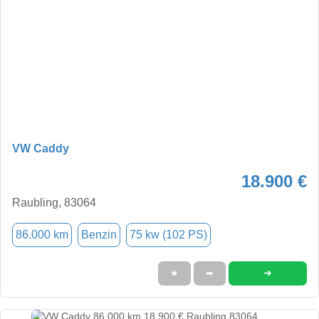
VW Caddy
18.900 €
Raubling, 83064
86.000 km
Benzin
75 kw (102 PS)
➜
★
➦