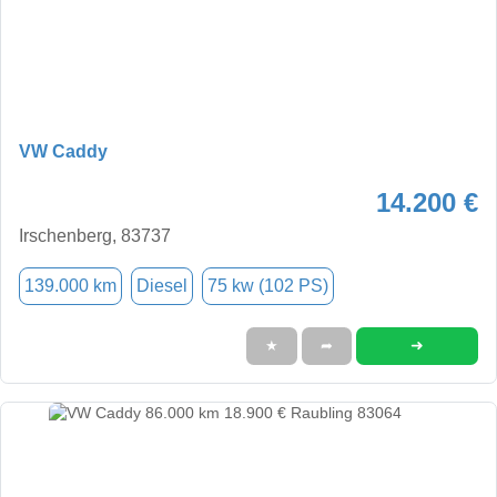
VW Caddy
14.200 €
Irschenberg, 83737
139.000 km
Diesel
75 kw (102 PS)
➜
★
➦