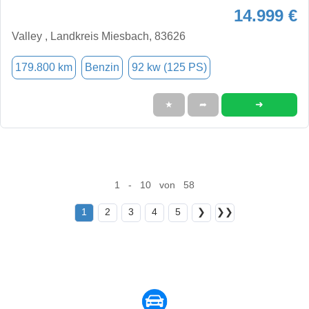
14.999 €
Valley , Landkreis Miesbach, 83626
179.800 km
Benzin
92 kw (125 PS)
➜
★
➦
1 - 10 von 58
1
2
3
4
5
❯
❯❯