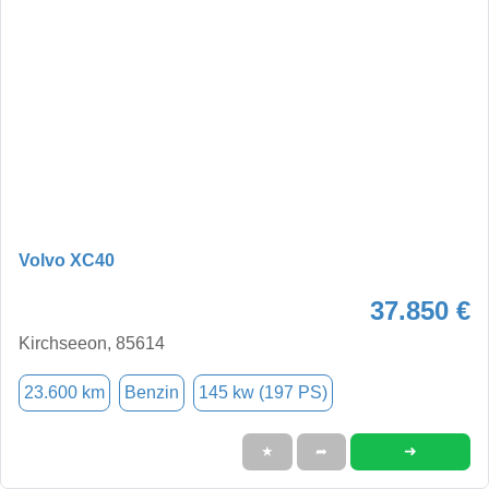
Volvo XC40
37.850 €
Kirchseeon, 85614
23.600 km
Benzin
145 kw (197 PS)
➜
★
➦