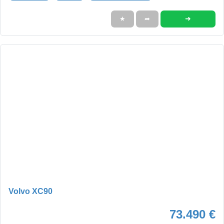
➜
★
➦
Volvo XC90
73.490 €