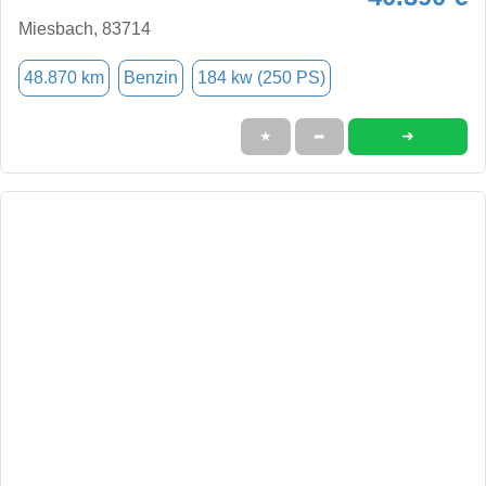
Miesbach, 83714
48.870 km
Benzin
184 kw (250 PS)
➜
★
➦