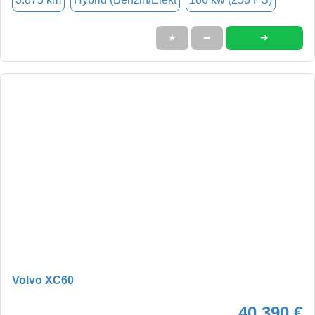
➜
★
➦
Volvo XC60
40.390 €