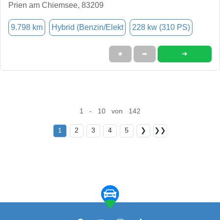
Prien am Chiemsee, 83209
9.798 km
Hybrid (Benzin/Elekt
228 kw (310 PS)
➜
★
➦
1 - 10 von 142
1
2
3
4
5
❯
❯❯