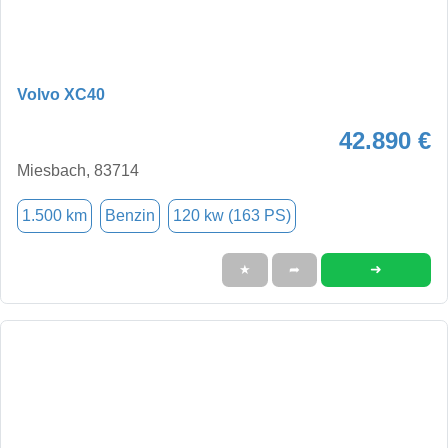
Volvo XC40
42.890 €
Miesbach, 83714
1.500 km
Benzin
120 kw (163 PS)
➜
★
➦