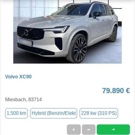
Volvo XC90
79.890 €
Miesbach, 83714
1.500 km
Hybrid (Benzin/Elekt
228 kw (310 PS)
➜
★
➦