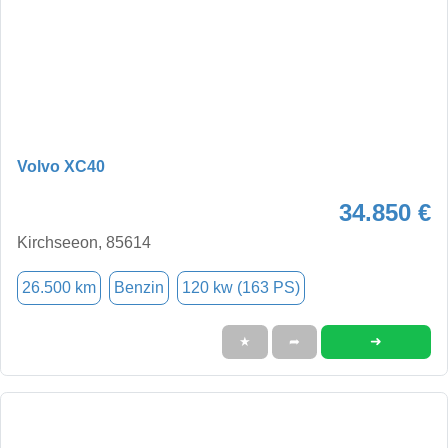
Volvo XC40
34.850 €
Kirchseeon, 85614
26.500 km
Benzin
120 kw (163 PS)
➜
★
➦