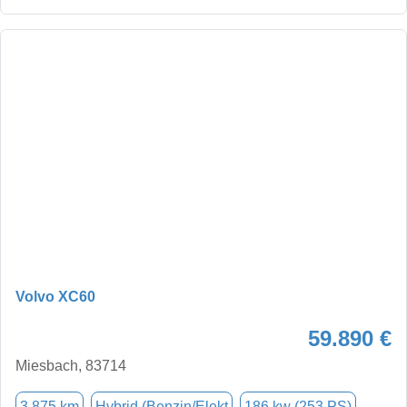
Volvo XC60
59.890 €
Miesbach, 83714
3.875 km
Hybrid (Benzin/Elekt
186 kw (253 PS)