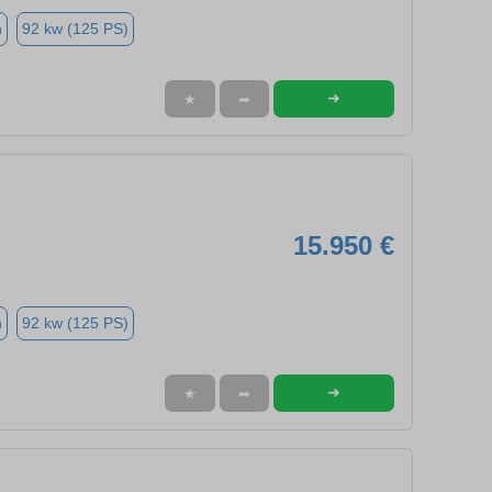
n
92 kw (125 PS)
➜
★
➦
15.950 €
n
92 kw (125 PS)
➜
★
➦