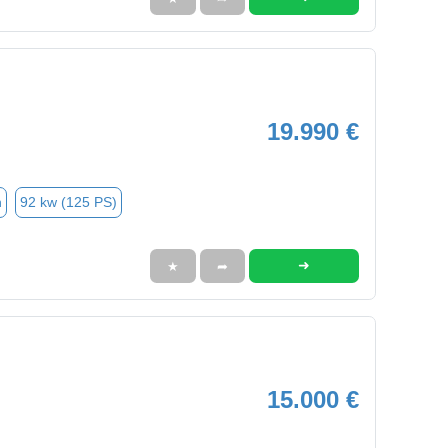
19.990 €
n
92 kw (125 PS)
➜
★
➦
15.000 €