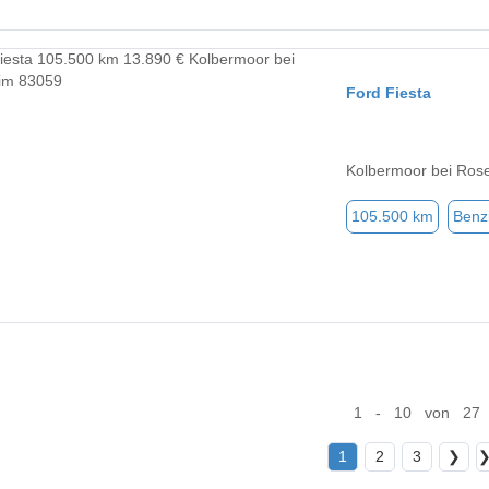
Ford Fiesta
Kolbermoor bei Ros
105.500 km
Benz
1 - 10 von 27
1
2
3
❯