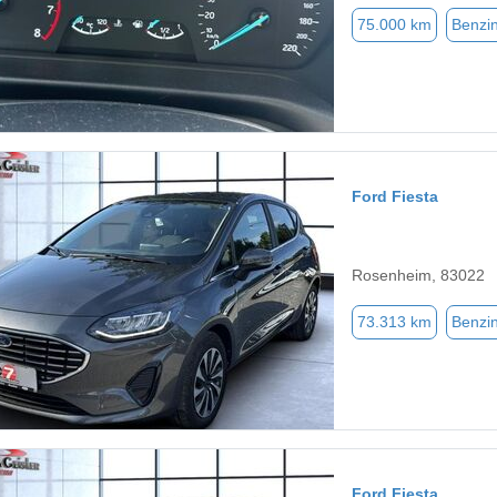
75.000 km
Benzi
Ford Fiesta
Rosenheim, 83022
73.313 km
Benzi
Ford Fiesta