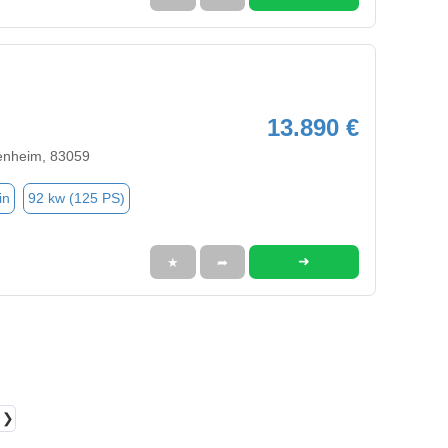
13.890 €
enheim, 83059
in
92 kw (125 PS)
➜
★
➦
❯❯