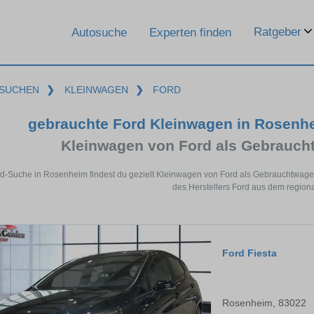
Ratgeber
Autosuche
Experten finden
SUCHEN
❯
KLEINWAGEN
❯
FORD
gebrauchte Ford Kleinwagen in Rosenh
Kleinwagen von Ford als Gebrauc
rd-Suche in Rosenheim findest du gezielt Kleinwagen von Ford als Gebrauchtwag
des Herstellers Ford aus dem region
Ford Fiesta
Rosenheim, 83022