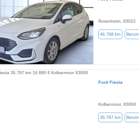
Rosenheim, 83022
46.768 km
Benzi
Ford Fiesta
Kolbermoor, 83059
35.787 km
Benzi