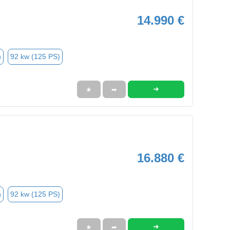
14.990 €
n
92 kw (125 PS)
➜
★
➦
16.880 €
n
92 kw (125 PS)
➜
★
➦