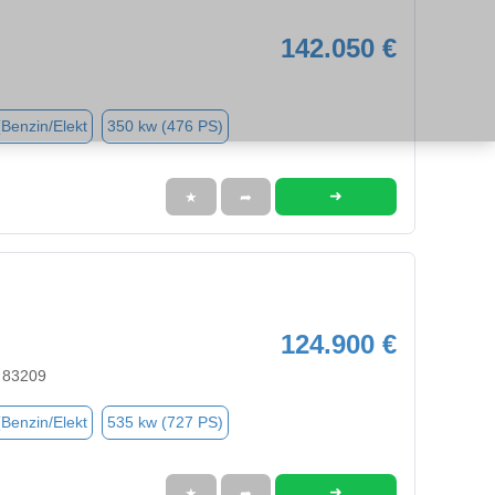
142.050 €
(Benzin/Elekt
350 kw (476 PS)
➜
★
➦
124.900 €
 83209
(Benzin/Elekt
535 kw (727 PS)
➜
★
➦