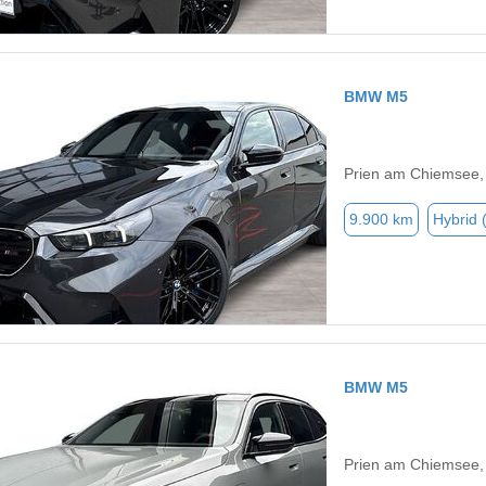
BMW M5
Prien am Chiemsee,
9.900 km
Hybrid 
BMW M5
Prien am Chiemsee,