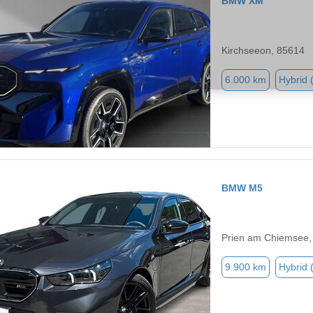
BMW XM
Kirchseeon, 85614
6.000 km
Hybrid 
BMW M5
Prien am Chiemsee,
9.900 km
Hybrid 