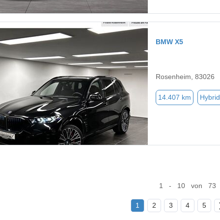
BMW X5
Rosenheim, 83026
14.407 km
Hybrid
1 - 10 von 73
1
2
3
4
5