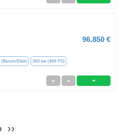
96.850 €
 (Benzin/Elekt
360 kw (489 PS)
➜
★
➦
❯
❯❯