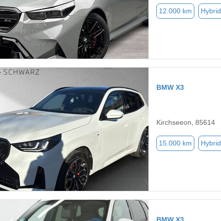
12.000 km
Hybrid
BMW X3
Kirchseeon, 85614
15.000 km
Hybrid
BMW X3