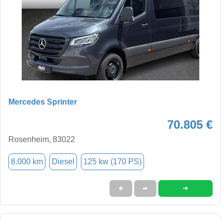
Mercedes Sprinter
70.805 €
Rosenheim, 83022
8.000 km
Diesel
125 kw (170 PS)
➜
★
➦