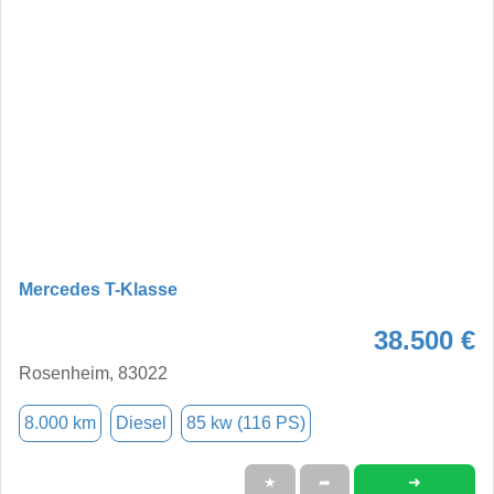
Mercedes T-Klasse
38.500 €
Rosenheim, 83022
8.000 km
Diesel
85 kw (116 PS)
➜
★
➦