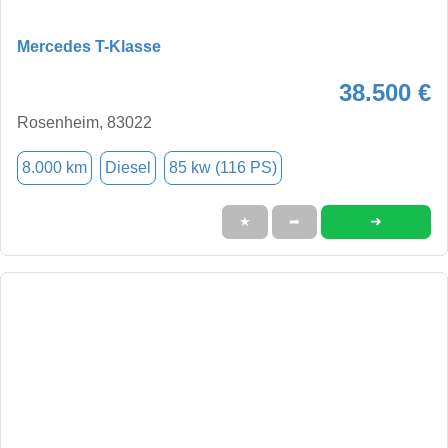
Mercedes T-Klasse
38.500 €
Rosenheim, 83022
8.000 km
Diesel
85 kw (116 PS)
➜
★
➦