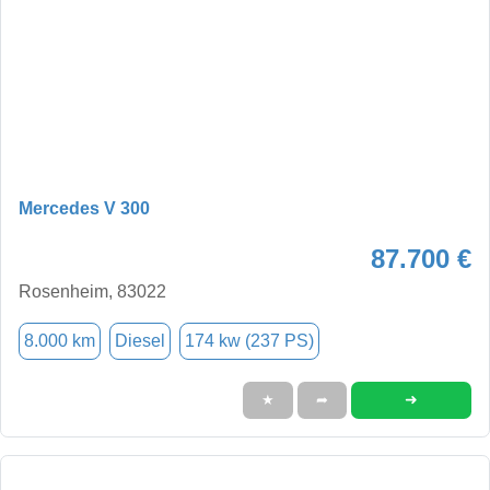
Mercedes V 300
87.700 €
Rosenheim, 83022
8.000 km
Diesel
174 kw (237 PS)
➜
★
➦