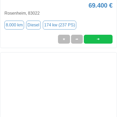
69.400 €
Rosenheim, 83022
8.000 km
Diesel
174 kw (237 PS)
➜
★
➦