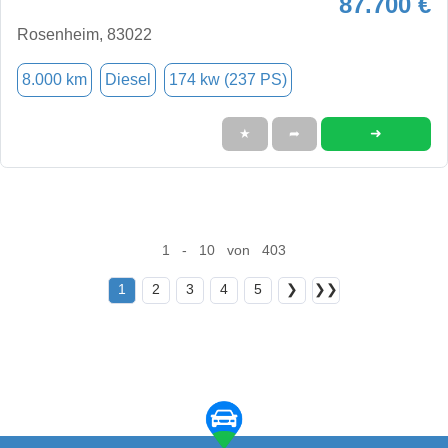
87.700 €
Rosenheim, 83022
8.000 km
Diesel
174 kw (237 PS)
➜
★
➦
1 - 10 von 403
1
2
3
4
5
❯
❯❯