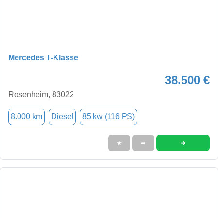
Mercedes T-Klasse
38.500 €
Rosenheim, 83022
8.000 km
Diesel
85 kw (116 PS)
➜
★
➦