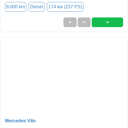
8.000 km
Diesel
174 kw (237 PS)
➜
★
➦
Mercedes Vito