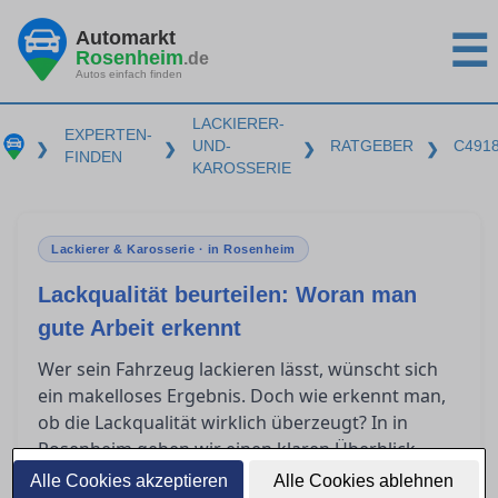
Automarkt
☰
Rosenheim
.de
Autos einfach finden
LACKIERER-
EXPERTEN-
UND-
RATGEBER
C491
❯
❯
❯
❯
FINDEN
KAROSSERIE
Lackierer & Karosserie · in Rosenheim
Lackqualität beurteilen: Woran man
gute Arbeit erkennt
Wer sein Fahrzeug lackieren lässt, wünscht sich
ein makelloses Ergebnis. Doch wie erkennt man,
ob die Lackqualität wirklich überzeugt? In in
Rosenheim geben wir einen klaren Überblick
darüber, was nach einer Lackierung zu prüfen ist,
Alle Cookies akzeptieren
Alle Cookies ablehnen