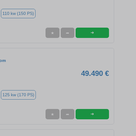
110 kw (150 PS)
➜
★
➦
tom
49.490 €
125 kw (170 PS)
➜
★
➦