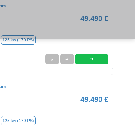
tom
49.490 €
125 kw (170 PS)
➜
★
➦
tom
49.490 €
125 kw (170 PS)