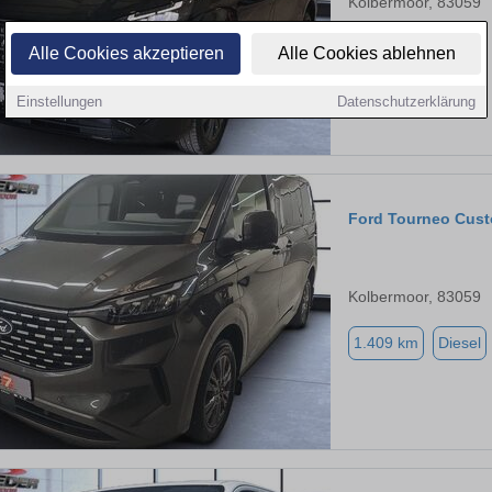
Kolbermoor, 83059
1.420 km
Diesel
Alle Cookies akzeptieren
Alle Cookies ablehnen
Einstellungen
Datenschutzerklärung
Ford Tourneo Cus
Kolbermoor, 83059
1.409 km
Diesel