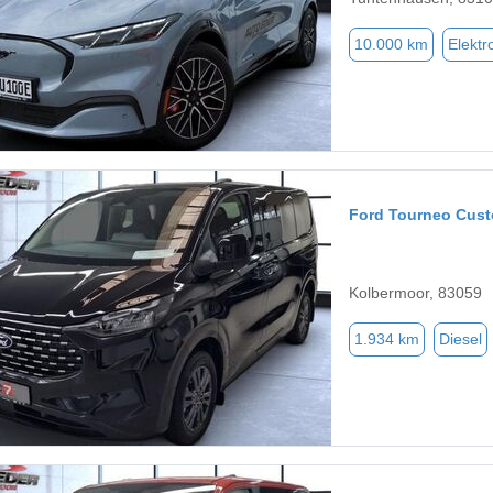
10.000 km
Elektr
Ford Tourneo Cus
Kolbermoor, 83059
1.934 km
Diesel