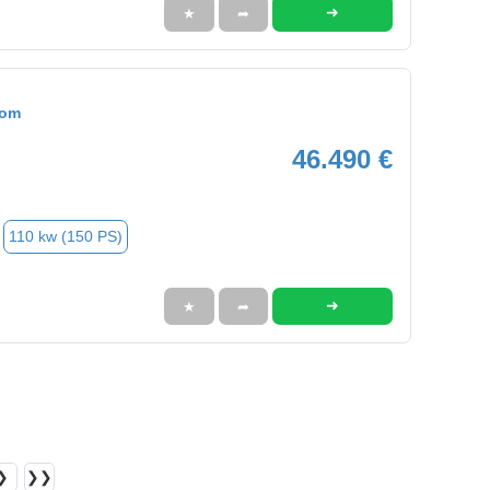
➜
★
➦
tom
46.490 €
110 kw (150 PS)
➜
★
➦
❯
❯❯