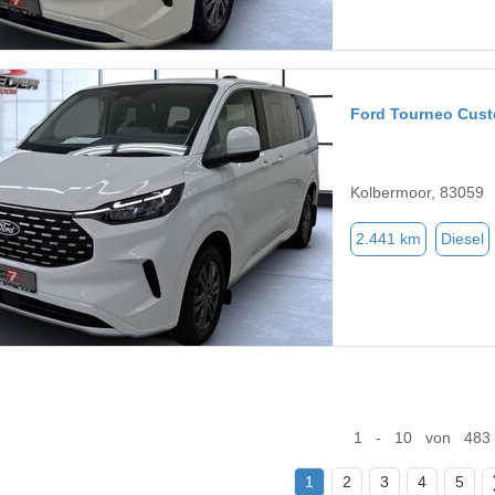
Ford Tourneo Cus
Kolbermoor, 83059
2.441 km
Diesel
1 - 10 von 483
1
2
3
4
5