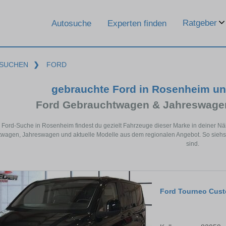
Ratgeber
Autosuche
Experten finden
SUCHEN
❯
FORD
gebrauchte Ford in Rosenheim u
Ford Gebrauchtwagen & Jahreswagen
r Ford-Suche in Rosenheim findest du gezielt Fahrzeuge dieser Marke in deiner N
wagen, Jahreswagen und aktuelle Modelle aus dem regionalen Angebot. So siehst
sind.
Ford Tourneo Cus