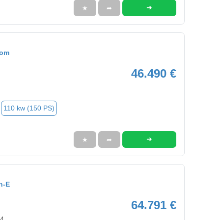
➜
★
➦
tom
46.490 €
110 kw (150 PS)
➜
★
➦
h-E
64.791 €
04