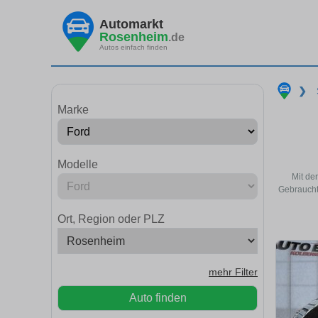
Automarkt
Rosenheim
.de
Autos einfach finden
❯
Marke
Modelle
Mit de
Gebraucht
Ort, Region oder PLZ
mehr Filter
Auto finden