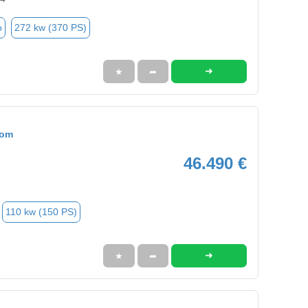
o
272 kw (370 PS)
➜
★
➦
tom
46.490 €
110 kw (150 PS)
➜
★
➦