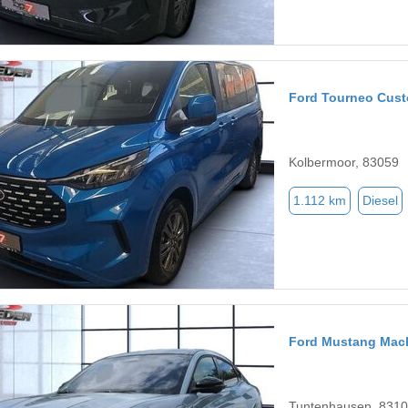
Ford Tourneo Cus
Kolbermoor, 83059
1.112 km
Diesel
Ford Mustang Mac
Tuntenhausen, 831