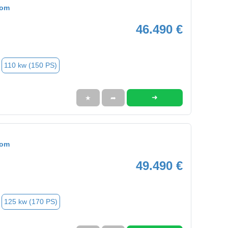
tom
46.490 €
110 kw (150 PS)
➜
★
➦
tom
49.490 €
125 kw (170 PS)