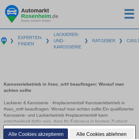
Automarkt
☰
Rosenheim
.de
Autos einfach finden
LACKIERER-
EXPERTEN-
❯
❯
UND-
❯
RATGEBER
❯
C491
FINDEN
KAROSSERIE
Karosseriebetrieb in #seo_ort# beauftragen: Worauf man
achten sollte
Lackierer & Karosserie · #replacements# Karosseriebetrieb in
#seo_ort# beauftragen: Worauf man achten sollte Ein qualifizierter
Karosserie- und Lackierbetrieb #replacements# kann
entscheidend dafür sein, dass Ihr Fahrzeug in bestem Zustand
erstrahlt. Doch woran erkennt man einen solchen Betrieb? Neben
weiterlesen
relevanten Zertifizierungen und einer präzisen
Alle Cookies akzeptieren
Alle Cookies ablehnen