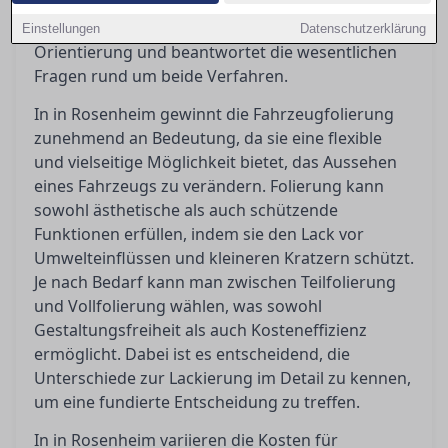
kosten und wann sie gegenüber einer Lackierung
sinnvoller sind. Dieser Artikel bietet eine klare
Einstellungen
Datenschutzerklärung
Orientierung und beantwortet die wesentlichen
Fragen rund um beide Verfahren.
In in Rosenheim gewinnt die Fahrzeugfolierung
zunehmend an Bedeutung, da sie eine flexible
und vielseitige Möglichkeit bietet, das Aussehen
eines Fahrzeugs zu verändern. Folierung kann
sowohl ästhetische als auch schützende
Funktionen erfüllen, indem sie den Lack vor
Umwelteinflüssen und kleineren Kratzern schützt.
Je nach Bedarf kann man zwischen Teilfolierung
und Vollfolierung wählen, was sowohl
Gestaltungsfreiheit als auch Kosteneffizienz
ermöglicht. Dabei ist es entscheidend, die
Unterschiede zur Lackierung im Detail zu kennen,
um eine fundierte Entscheidung zu treffen.
In in Rosenheim variieren die Kosten für