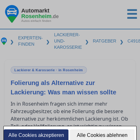
Automarkt
☰
Rosenheim
.de
Autos einfach finden
LACKIERER-
EXPERTEN-
UND-
RATGEBER
C491
❯
❯
❯
❯
FINDEN
KAROSSERIE
Lackierer & Karosserie · in Rosenheim
Folierung als Alternative zur
Lackierung: Was man wissen sollte
In in Rosenheim fragen sich immer mehr
Fahrzeugbesitzer, ob eine Folierung die bessere
Alternative zur herkömmlichen Lackierung ist. Ob
Teil- oder Vollfolierung, es ist wichtig zu wissen,
was diese Techniken leisten können, was sie
Alle Cookies akzeptieren
Alle Cookies ablehnen