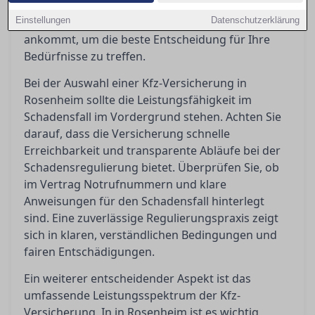
Einblicke, wie Sie die Bedingungen richtig deuten
Einstellungen
und worauf es bei Kundenbewertungen wirklich
Datenschutzerklärung
ankommt, um die beste Entscheidung für Ihre
Bedürfnisse zu treffen.
Bei der Auswahl einer Kfz-Versicherung in
Rosenheim sollte die Leistungsfähigkeit im
Schadensfall im Vordergrund stehen. Achten Sie
darauf, dass die Versicherung schnelle
Erreichbarkeit und transparente Abläufe bei der
Schadensregulierung bietet. Überprüfen Sie, ob
im Vertrag Notrufnummern und klare
Anweisungen für den Schadensfall hinterlegt
sind. Eine zuverlässige Regulierungspraxis zeigt
sich in klaren, verständlichen Bedingungen und
fairen Entschädigungen.
Ein weiterer entscheidender Aspekt ist das
umfassende Leistungsspektrum der Kfz-
Versicherung. In in Rosenheim ist es wichtig,