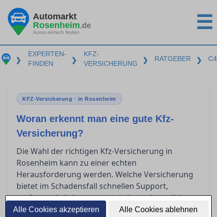
Automarkt
☰
Rosenheim
.de
Autos einfach finden
EXPERTEN-
KFZ-
RATGEBER
C4
❯
❯
❯
❯
FINDEN
VERSICHERUNG
KFZ-Versicherung · in Rosenheim
Woran erkennt man eine gute Kfz-
Versicherung?
Die Wahl der richtigen Kfz-Versicherung in
Rosenheim kann zu einer echten
Herausforderung werden. Welche Versicherung
bietet im Schadensfall schnellen Support,
umfassende Leistungen und eine unkomplizierte
Schadensregulierung? Dieser Ratgeber gibt Ihnen
Alle Cookies akzeptieren
Alle Cookies ablehnen