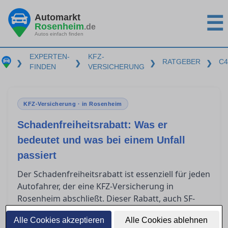
Automarkt
☰
Rosenheim
.de
Autos einfach finden
EXPERTEN-
KFZ-
RATGEBER
C4
❯
❯
❯
❯
FINDEN
VERSICHERUNG
KFZ-Versicherung · in Rosenheim
Schadenfreiheitsrabatt: Was er
bedeutet und was bei einem Unfall
passiert
Der Schadenfreiheitsrabatt ist essenziell für jeden
Autofahrer, der eine KFZ-Versicherung in
Rosenheim abschließt. Dieser Rabatt, auch SF-
Klasse genannt, kann erhebliche Einsparungen
Alle Cookies akzeptieren
Alle Cookies ablehnen
bei der Versicherungsprämie bedeuten. Doch was