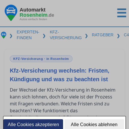
Automarkt
☰
Rosenheim
.de
Autos einfach finden
EXPERTEN-
KFZ-
RATGEBER
C4
❯
❯
❯
❯
FINDEN
VERSICHERUNG
KFZ-Versicherung · in Rosenheim
Kfz-Versicherung wechseln: Fristen,
Kündigung und was zu beachten ist
Der Wechsel der Kfz-Versicherung in Rosenheim
kann sich lohnen, doch für viele ist der Prozess
mit Fragen verbunden. Welche Fristen sind zu
beachten? Wie funktioniert das
Sonderkündigungsrecht? Diese und weitere
Punkte sorgen häufig für Verwirrung. In diesem
Alle Cookies akzeptieren
Alle Cookies ablehnen