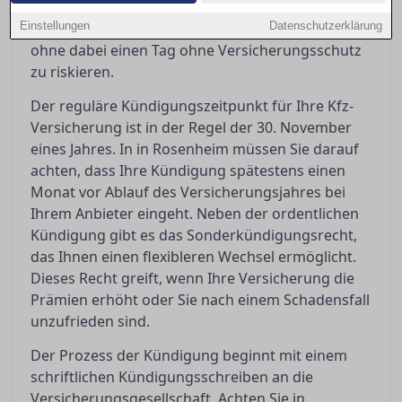
Ratgeber erfahren Sie, wie Sie Ihre Kfz-
Einstellungen
Versicherung effizient kündigen und wechseln,
Datenschutzerklärung
ohne dabei einen Tag ohne Versicherungsschutz
zu riskieren.
Der reguläre Kündigungszeitpunkt für Ihre Kfz-
Versicherung ist in der Regel der 30. November
eines Jahres. In in Rosenheim müssen Sie darauf
achten, dass Ihre Kündigung spätestens einen
Monat vor Ablauf des Versicherungsjahres bei
Ihrem Anbieter eingeht. Neben der ordentlichen
Kündigung gibt es das Sonderkündigungsrecht,
das Ihnen einen flexibleren Wechsel ermöglicht.
Dieses Recht greift, wenn Ihre Versicherung die
Prämien erhöht oder Sie nach einem Schadensfall
unzufrieden sind.
Der Prozess der Kündigung beginnt mit einem
schriftlichen Kündigungsschreiben an die
Versicherungsgesellschaft. Achten Sie in