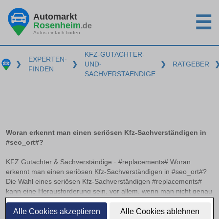
Automarkt
☰
Rosenheim
.de
Autos einfach finden
KFZ-GUTACHTER-
EXPERTEN-
❯
❯
UND-
❯
RATGEBER
FINDEN
SACHVERSTAENDIGE
Woran erkennt man einen seriösen Kfz-Sachverständigen in
#seo_ort#?
KFZ Gutachter & Sachverständige · #replacements# Woran
erkennt man einen seriösen Kfz-Sachverständigen in #seo_ort#?
Die Wahl eines seriösen Kfz-Sachverständigen #replacements#
kann eine Herausforderung sein, vor allem, wenn man nicht genau
weiß, worauf zu achten ist. Anerkannte Zertifizierungen und
weiterlesen
Verbandsmitgliedschaften können hier als wichtige Indikatoren
Alle Cookies akzeptieren
Alle Cookies ablehnen