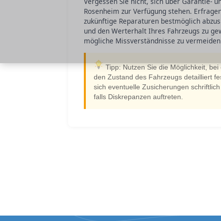
Vergessen Sie nicht, sich über Garantie- u
Rosenheim zur Verfügung stehen. Erfrage
zukünftige Reparaturen bestmöglich abzusi
und den Werterhalt Ihres Fahrzeugs zu ge
mögliche Missverständnisse zu vermeiden
Tipp: Nutzen Sie die Möglichkeit, be
den Zustand des Fahrzeugs detailliert fes
sich eventuelle Zusicherungen schriftlic
falls Diskrepanzen auftreten.