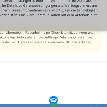
nd Serviceleistungen zu informieren, die Ihnen im Autohaus in
n Sie Details zu Garantiebedingungen und Wartungsplänen, um
chern. Diese Informationen sind wichtig, um die Langlebigkeit
währleisten. Eine klare Kommunikation mit dem Autohaus hilft,
.
i der Übergabe in Rosenheim eine Checkliste mitzubringen und
tzuhalten. Fotografieren Sie auffällige Details und lassen Sie
h bestätigen. Dies kann später als wertvoller Nachweis dienen,