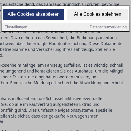
 es entscheidend, das Fahrzeug gründlich zu prüfen, bevor Sie
n Lack auf Kratzer, überprüfen Sie alle Funktionen, wie
Alle Cookies akzeptieren
Alle Cookies ablehnen
e auf den korrekten Kilometerstand. Solche Inspektionen helfen,
stellen, dass das Auto in einwandfreiem Zustand ist.
Einstellungen
Datenschutzerklärung
rauf achten, dass Ihnen im Autohaus in Rosenheim alle
en. Dazu gehören das Serviceheft, die Bedienungsanleitung,
Nachweis über die erfolgte Hauptuntersuchung. Diese Dokumente
betriebnahme und Versicherung Ihres Fahrzeugs. Stellen Sie
d.
Rosenheim Mängel am Fahrzeug auffallen, ist es wichtig, schnell
eme umgehend und kontaktieren Sie das Autohaus, um die Mängel
en oder Fristen, die eingehalten werden müssen, um
en. Eine rasche Meldung erleichtert die Abwicklung und erhöht
ohaus in Rosenheim die Schlüssel inklusive eventueller
Sie, ob alle im Kaufvertrag aufgelisteten Extras und
onsfähig sind. Dies umfasst Navigationssysteme, spezielle
tellen Sie sicher, dass der gekaufte Neuwagen Ihren
ht.