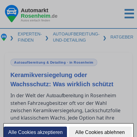
Automarkt
☰
Rosenheim
.de
Autos einfach finden
EXPERTEN-
AUTOAUFBEREITUNG-
RATGEBER
❯
❯
❯
FINDEN
UND-DETAILING
Autoaufbereitung & Detailing · in Rosenheim
Keramikversiegelung oder
Wachsschutz: Was wirklich schützt
In der Welt der
in Rosenheim
Autoaufbereitung
stehen Fahrzeugbesitzer oft vor der Wahl
zwischen Keramikversiegelung, Lackschutzfolie
und klassischem Wachs. Jede Option hat ihre
eigenen Vorzüge und Herausforderungen in
Bezug auf Haltbarkeit, Kosten und Anwendung.
Alle Cookies akzeptieren
Alle Cookies ablehnen