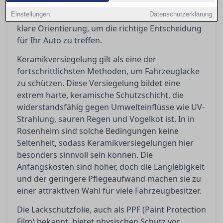
Doch welche Methode bietet wirklich den besten
Einstellungen
Datenschutzerklärung
Schutz? In diesem Artikel geben wir Ihnen eine
klare Orientierung, um die richtige Entscheidung
für Ihr Auto zu treffen.
Keramikversiegelung gilt als eine der
fortschrittlichsten Methoden, um Fahrzeuglacke
zu schützen. Diese Versiegelung bildet eine
extrem harte, keramische Schutzschicht, die
widerstandsfähig gegen Umwelteinflüsse wie UV-
Strahlung, sauren Regen und Vogelkot ist. In in
Rosenheim sind solche Bedingungen keine
Seltenheit, sodass Keramikversiegelungen hier
besonders sinnvoll sein können. Die
Anfangskosten sind höher, doch die Langlebigkeit
und der geringere Pflegeaufwand machen sie zu
einer attraktiven Wahl für viele Fahrzeugbesitzer.
Die Lackschutzfolie, auch als PPF (Paint Protection
Film) bekannt, bietet physischen Schutz vor