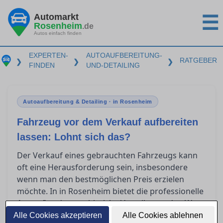
Automarkt
☰
Rosenheim
.de
Autos einfach finden
EXPERTEN-
AUTOAUFBEREITUNG-
RATGEBER
❯
❯
❯
FINDEN
UND-DETAILING
Autoaufbereitung & Detailing · in Rosenheim
Fahrzeug vor dem Verkauf aufbereiten
lassen: Lohnt sich das?
Der Verkauf eines gebrauchten Fahrzeugs kann
oft eine Herausforderung sein, insbesondere
wenn man den bestmöglichen Preis erzielen
möchte. In in Rosenheim bietet die professionelle
zahlreiche Vorteile, um den Wert
Autoaufbereitung
des Fahrzeugs zu steigern. Doch welche
Alle Cookies akzeptieren
Alle Cookies ablehnen