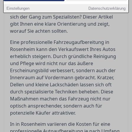
Maßnahmen sind wirklich notwendig, welche
Einstellungen
Datenschutzerklärung
Kosten kommen auf einen zu, und wann lohnt
sich der Gang zum Spezialisten? Dieser Artikel
gibt Ihnen eine klare Orientierung und zeigt,
worauf Sie achten sollten.
Eine professionelle Fahrzeugaufbereitung in
Rosenheim kann den Verkaufswert Ihres Autos
erheblich steigern. Durch gründliche Reinigung
und Pflege wird nicht nur das äußere
Erscheinungsbild verbessert, sondern auch der
Innenraum auf Vordermann gebracht. Kratzer,
Dellen und kleine Lackschäden lassen sich oft
durch spezialisierte Techniken beheben. Diese
Maßnahmen machen das Fahrzeug nicht nur
optisch ansprechender, sondern auch für
potenzielle Käufer attraktiver.
In in Rosenheim variieren die Kosten für eine
professionelle Autoaufbereitung je nach Umfang