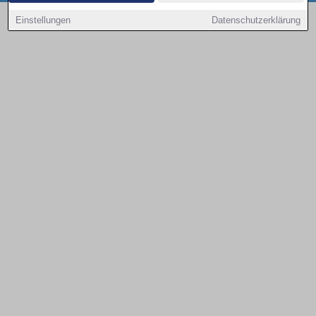
Copyright © 2000 - 2026 | 1A Infosysteme GmbH | Content by: 1a-sites-autos
Einstellungen
Datenschutzerklärung
09.08.2026