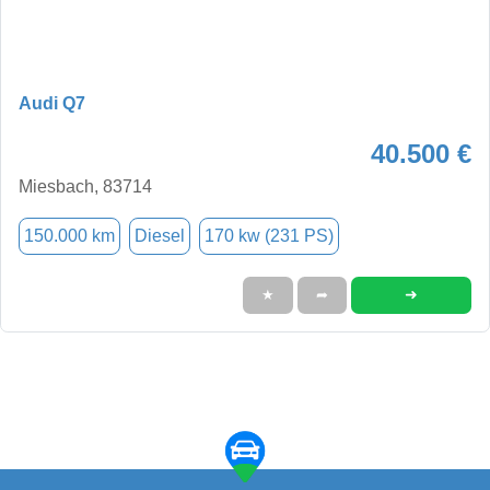
Audi Q7
40.500 €
Miesbach, 83714
150.000 km
Diesel
170 kw (231 PS)
➜
★
➦