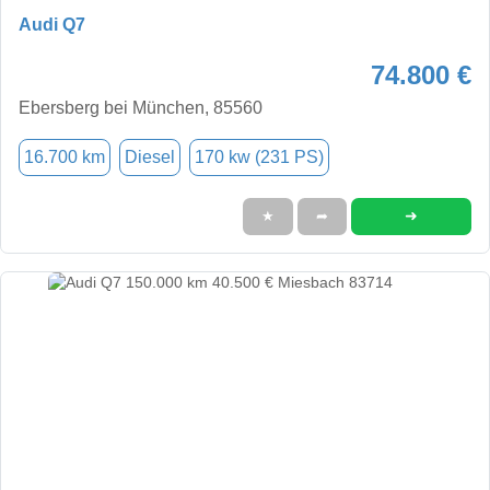
Audi Q7
74.800 €
Ebersberg bei München, 85560
16.700 km
Diesel
170 kw (231 PS)
➜
★
➦