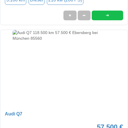
➜
★
➦
Audi Q7
57.500 €