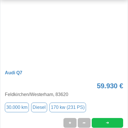
Audi Q7
59.930 €
Feldkirchen/Westerham, 83620
30.000 km
Diesel
170 kw (231 PS)
➜
★
➦