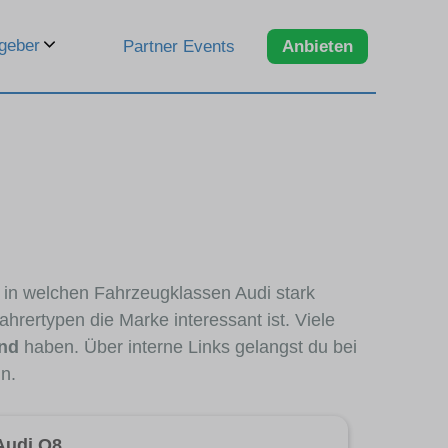
geber
Partner Events
Anbieten
, in welchen Fahrzeugklassen Audi stark
hrertypen die Marke interessant ist. Viele
and
haben. Über interne Links gelangst du bei
n.
Audi Q8