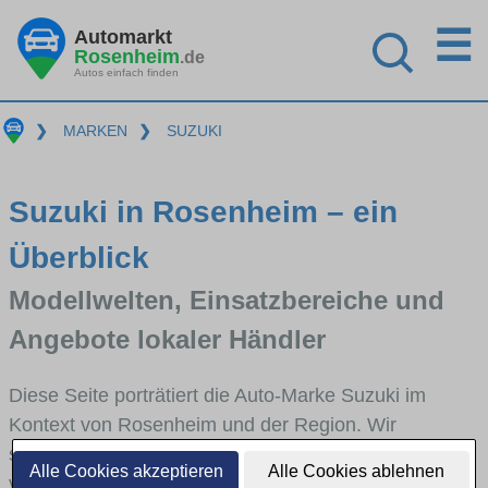
☰
Automarkt
Rosenheim
.de
Autos einfach finden
❯
MARKEN
❯
SUZUKI
Suzuki in Rosenheim – ein
Überblick
Modellwelten, Einsatzbereiche und
Angebote lokaler Händler
Diese Seite porträtiert die Auto-Marke Suzuki im
Kontext von Rosenheim und der Region. Wir
skizzieren, in welchen Fahrzeugklassen Suzuki stark
Alle Cookies akzeptieren
Alle Cookies ablehnen
vertreten ist, welche Modellreihen häufig im Stadt-