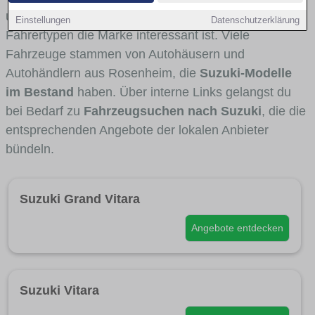
und Umlandverkehr zu sehen sind und für welche
Einstellungen
Datenschutzerklärung
Fahrertypen die Marke interessant ist. Viele
Fahrzeuge stammen von Autohäusern und
Autohändlern aus Rosenheim, die
Suzuki-Modelle
im Bestand
haben. Über interne Links gelangst du
bei Bedarf zu
Fahrzeugsuchen nach Suzuki
, die die
entsprechenden Angebote der lokalen Anbieter
bündeln.
Suzuki Grand Vitara
Angebote entdecken
Suzuki Vitara