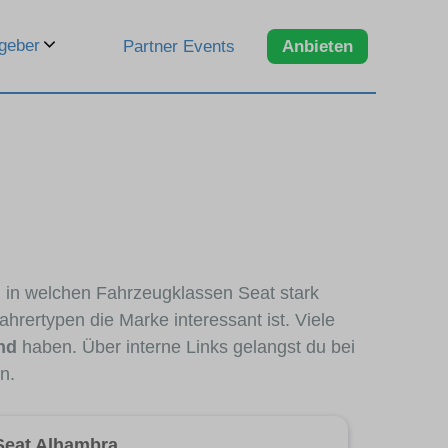
geber
Partner Events
Anbieten
, in welchen Fahrzeugklassen Seat stark
hrertypen die Marke interessant ist. Viele
nd
haben. Über interne Links gelangst du bei
n.
Seat Alhambra