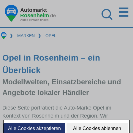
☰
Automarkt
Rosenheim
.de
Autos einfach finden
❯
MARKEN
❯
OPEL
Opel in Rosenheim – ein
Überblick
Modellwelten, Einsatzbereiche und
Angebote lokaler Händler
Diese Seite porträtiert die Auto-Marke Opel im
Kontext von Rosenheim und der Region. Wir
skizzieren, in welchen Fahrzeugklassen Opel stark
Alle Cookies akzeptieren
Alle Cookies ablehnen
vertreten ist, welche Modellreihen häufig im Stadt-