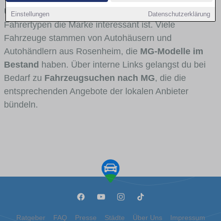
Umlandverkehr zu sehen sind und für welche
Einstellungen
Datenschutzerklärung
Fahrertypen die Marke interessant ist. Viele
Fahrzeuge stammen von Autohäusern und
Autohändlern aus Rosenheim, die
MG-Modelle im
Bestand
haben. Über interne Links gelangst du bei
Bedarf zu
Fahrzeugsuchen nach MG
, die die
entsprechenden Angebote der lokalen Anbieter
bündeln.
Ratgeber
FAQ
Presse
Städte
Über Uns
Impressum