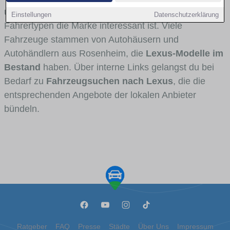
und Umlandverkehr zu sehen sind und für welche
Einstellungen
Datenschutzerklärung
Fahrertypen die Marke interessant ist. Viele
Fahrzeuge stammen von Autohäusern und
Autohändlern aus Rosenheim, die
Lexus-Modelle im
Bestand
haben. Über interne Links gelangst du bei
Bedarf zu
Fahrzeugsuchen nach Lexus
, die die
entsprechenden Angebote der lokalen Anbieter
bündeln.
Ratgeber
FAQ
Presse
Städte
Über Uns
Impressum