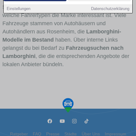
Stadt- und Umlandverkehr zu sehen sind und für
Einstellungen
Datenschutzerklärung
welche Fahrertypen die Marke interessant ist. Viele
Fahrzeuge stammen von Autohäusern und
Autohändlern aus Rosenheim, die
Lamborghini-
Modelle im Bestand
haben. Über interne Links
gelangst du bei Bedarf zu
Fahrzeugsuchen nach
Lamborghini
, die die entsprechenden Angebote der
lokalen Anbieter bündeln.
Ratgeber
FAQ
Presse
Städte
Über Uns
Impressum