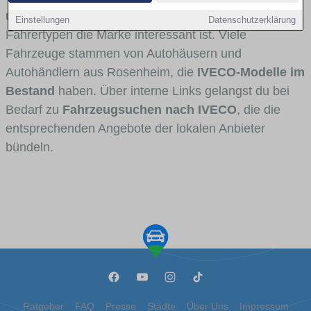
und Umlandverkehr zu sehen sind und für welche
Einstellungen
Datenschutzerklärung
Fahrertypen die Marke interessant ist. Viele
Fahrzeuge stammen von Autohäusern und
Autohändlern aus Rosenheim, die
IVECO-Modelle im
Bestand
haben. Über interne Links gelangst du bei
Bedarf zu
Fahrzeugsuchen nach IVECO
, die die
entsprechenden Angebote der lokalen Anbieter
bündeln.
Ratgeber
FAQ
Presse
Städte
Über Uns
Impressum