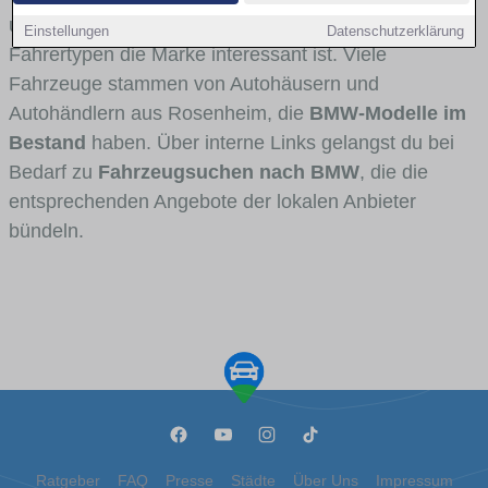
und Umlandverkehr zu sehen sind und für welche
Einstellungen
Datenschutzerklärung
Fahrertypen die Marke interessant ist. Viele
Fahrzeuge stammen von Autohäusern und
Autohändlern aus Rosenheim, die
BMW-Modelle im
Bestand
haben. Über interne Links gelangst du bei
Bedarf zu
Fahrzeugsuchen nach BMW
, die die
entsprechenden Angebote der lokalen Anbieter
bündeln.
Ratgeber
FAQ
Presse
Städte
Über Uns
Impressum