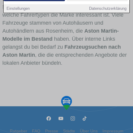
Stadt- und Umlandverkehr zu sehen sind und für
Einstellungen
Datenschutzerklärung
welche Fahrertypen die Marke interessant ist. Viele
Fahrzeuge stammen von Autohäusern und
Autohändlern aus Rosenheim, die
Aston Martin-
Modelle im Bestand
haben. Über interne Links
gelangst du bei Bedarf zu
Fahrzeugsuchen nach
Aston Martin
, die die entsprechenden Angebote der
lokalen Anbieter bündeln.
Ratgeber
FAQ
Presse
Städte
Über Uns
Impressum