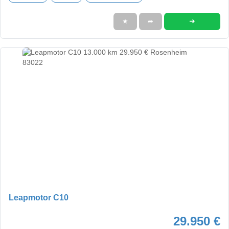
➜
★
➦
Leapmotor C10
29.950 €