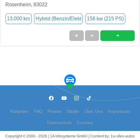
Rosenheim, 83022
13.000 km
Hybrid (Benzin/Elekt
158 kw (215 PS)
➜
★
➦
Ratgeber
FAQ
Presse
Städte
Über Uns
Impressum
Datenschutz
Cookies
Copyright © 2000 - 2026 | 1A Infosysteme GmbH | Content by: 1a-sites-autos