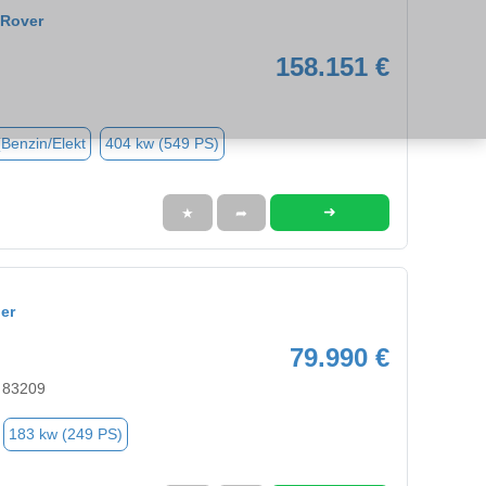
 Rover
158.151 €
(Benzin/Elekt
404 kw (549 PS)
➜
★
➦
er
79.990 €
 83209
183 kw (249 PS)