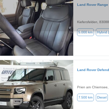
Land Rover Range
Kiefersfelden, 83088
5.000 km
Hybrid 
Land Rover Defend
Prien am Chiemsee,
7.500 km
Diesel