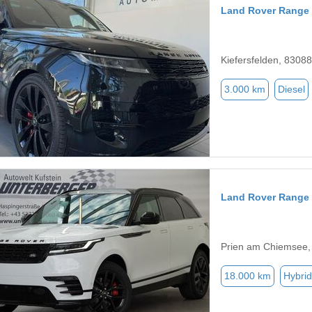
Land Rover Range 
Kiefersfelden, 83088
3.000 km
Diesel
Land Rover Range 
Prien am Chiemsee,
18.000 km
Hybrid