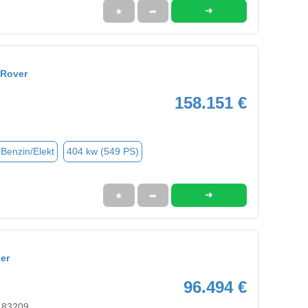
➜
★
➦
 Rover
158.151 €
(Benzin/Elekt
404 kw (549 PS)
➜
★
➦
er
96.494 €
 83209