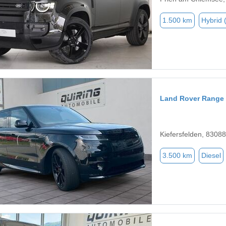
1.500 km
Hybrid 
Land Rover Range 
Kiefersfelden, 83088
3.500 km
Diesel