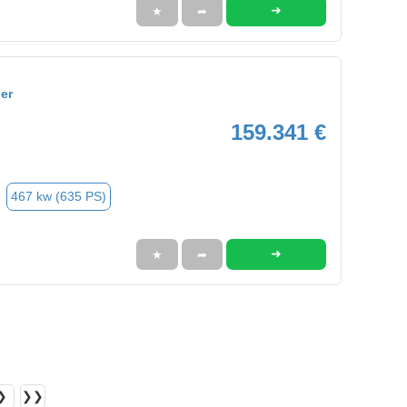
➜
★
➦
er
159.341 €
467 kw (635 PS)
➜
★
➦
❯
❯❯