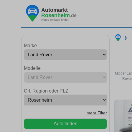
Automarkt
Rosenheim
.de
Autos einfach finden
❯
Marke
Modelle
Mit der La
Rover
Ort, Region oder PLZ
mehr Filter
Auto finden