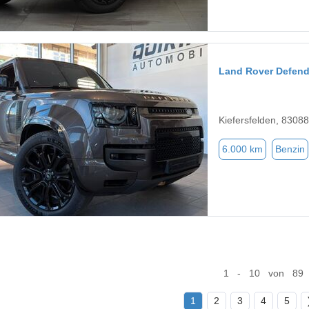
Land Rover Defend
Kiefersfelden, 83088
6.000 km
Benzin
1 - 10 von 89
1
2
3
4
5