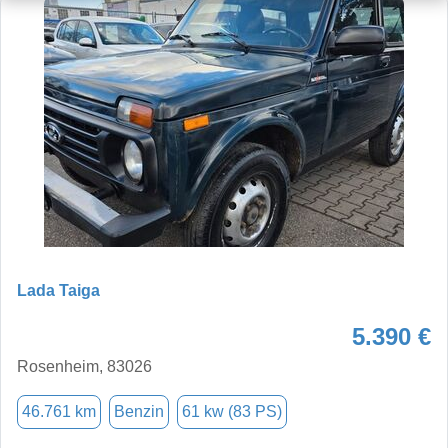
Lada Taiga
5.390 €
Rosenheim, 83026
46.761 km
Benzin
61 kw (83 PS)