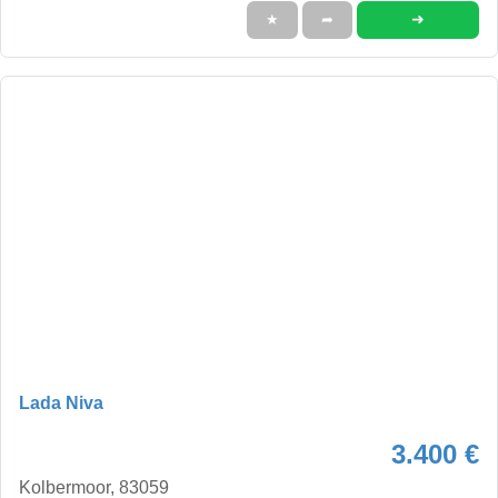
➜
★
➦
Lada Niva
3.400 €
Kolbermoor, 83059