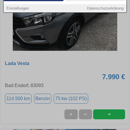
Einstellungen
Datenschutzerklärung
Lada Vesta
7.990 €
Bad Endorf, 83093
114.500 km
Benzin
75 kw (102 PS)
➜
★
➦