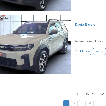
Dacia Bigster
Rosenheim, 83022
1.001 km
Benzin
1 - 10 von 42
1
2
3
4
5