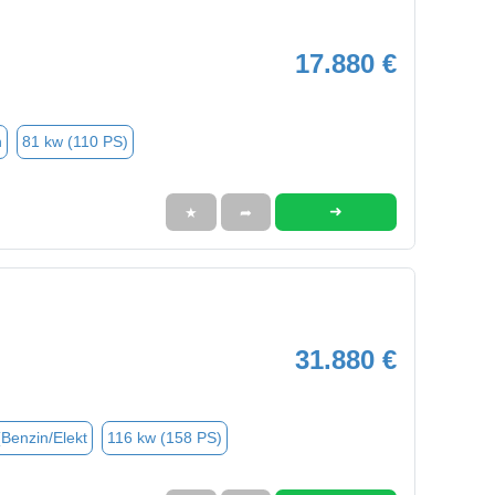
17.880 €
n
81 kw (110 PS)
➜
★
➦
31.880 €
(Benzin/Elekt
116 kw (158 PS)