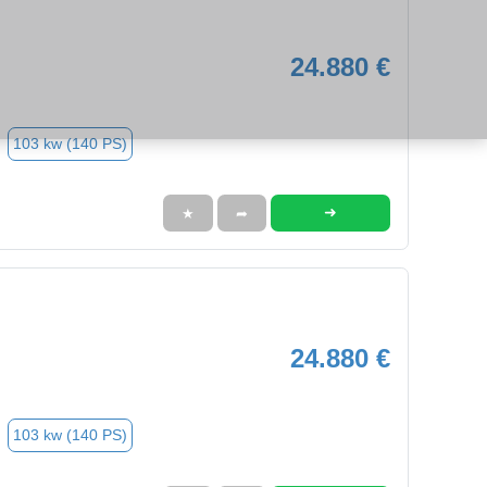
24.880 €
103 kw (140 PS)
➜
★
➦
24.880 €
103 kw (140 PS)