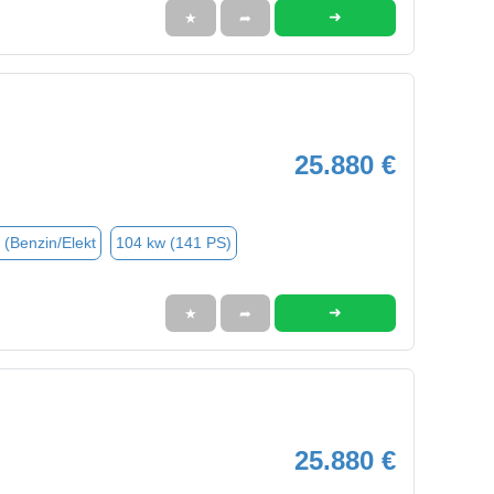
➜
★
➦
25.880 €
 (Benzin/Elekt
104 kw (141 PS)
➜
★
➦
25.880 €