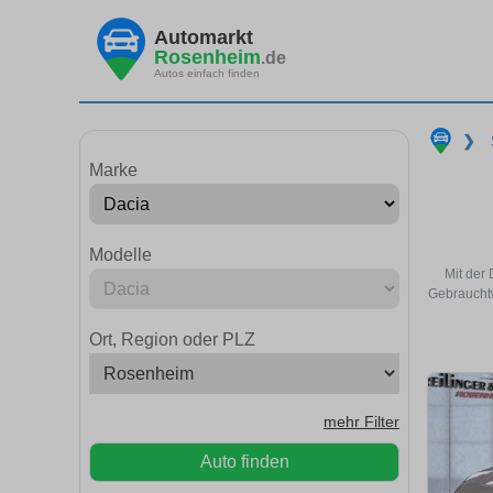
Automarkt
Rosenheim
.de
Autos einfach finden
❯
Marke
Modelle
Mit der
Gebrauchtw
Ort, Region oder PLZ
mehr Filter
Auto finden