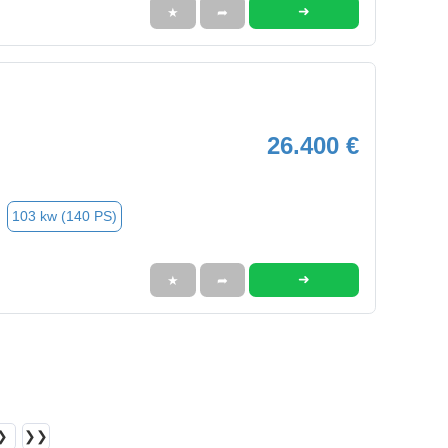
➜
★
➦
26.400 €
103 kw (140 PS)
➜
★
➦
❯
❯❯